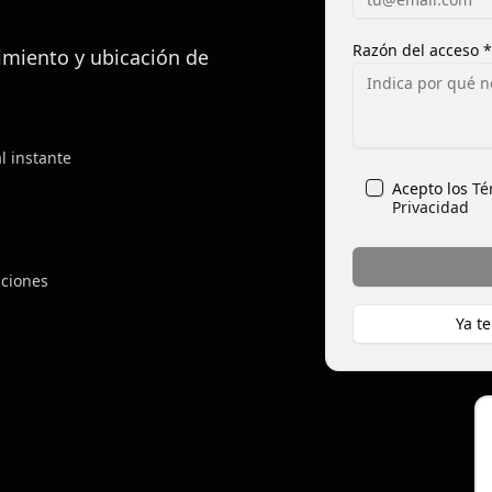
Razón del acceso *
imiento y ubicación de
l instante
Acepto los
Té
Privacidad
aciones
Ya te